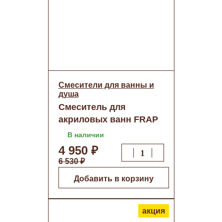
Смесители для ванны и
душа
Смеситель для
акриловых ванн FRAP
1121 шар. 40 мм
В наличии
врезной о/н
4 950 ₽
6 530 ₽
Добавить в корзину
акция