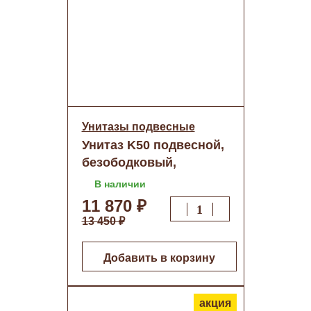
Унитазы подвесные
Унитаз K50 подвесной,
безободковый,
сиденье,крепления
В наличии
11 870 ₽
13 450 ₽
Добавить в корзину
акция