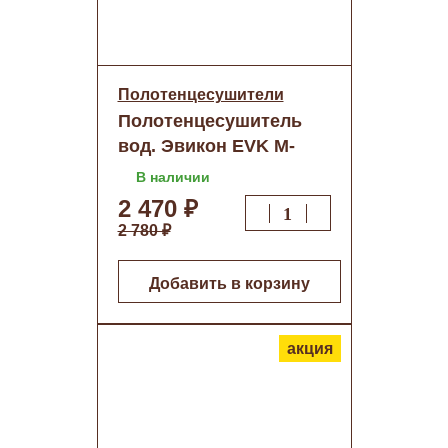
Полотенцесушители
Полотенцесушитель
вод. Эвикон EVK М-
обр.1"(D нар.32мм)
В наличии
600х700 Полки
2 470 ₽
2 780 ₽
Добавить в корзину
акция