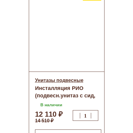
Унитазы подвесные
Инсталляция РИО
(подвесн.унитаз с сид,
МИКРОЛИФТ панель
В наличии
БЕЛАЯ)о/н
12 110 ₽
14 510 ₽