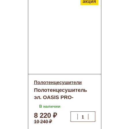
акция
Полотенцесушители
Полотенцесушитель
эл. OASIS PRO-
H40/60W4P Н-обр. о/н
В наличии
8 220 ₽
10 240 ₽