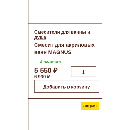
Смесители для ванны и
душа
Смесит для акриловых
ванн MAGNUS
шаровый нерж.сталь
В наличии
(9190) о/н
5 550 ₽
6 930 ₽
Добавить в корзину
акция