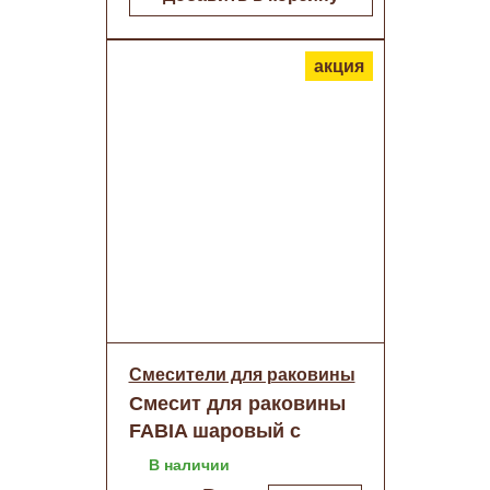
акция
Смесители для раковины
Смесит для раковины
FABIA шаровый с
прорезью Хром (9732)
В наличии