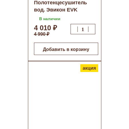
Полотенцесушитель
вод. Эвикон EVK
classik-У AISI 500х500
В наличии
дуга о/н
4 010 ₽
4 990 ₽
Добавить в корзину
акция