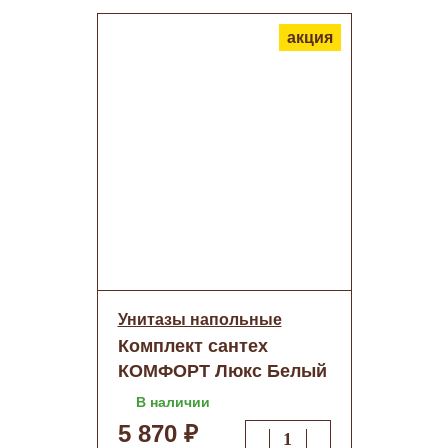
акция
Унитазы напольные
Комплект сантех
КОМФОРТ Люкс Белый
(Киров) микролифт
В наличии
5 870 ₽