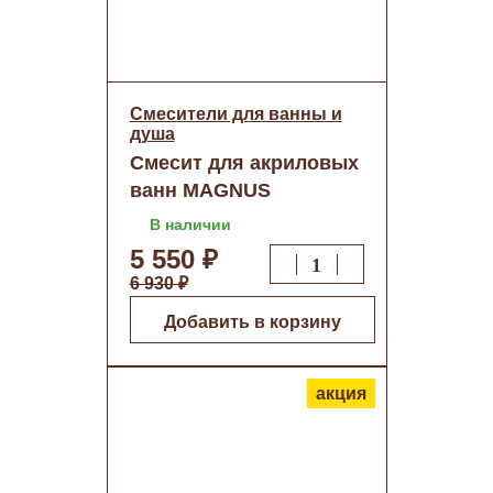
Смесители для ванны и
душа
Смесит для акриловых
ванн MAGNUS
шаровый нерж.сталь
В наличии
(9190) о/н
5 550 ₽
6 930 ₽
Добавить в корзину
акция