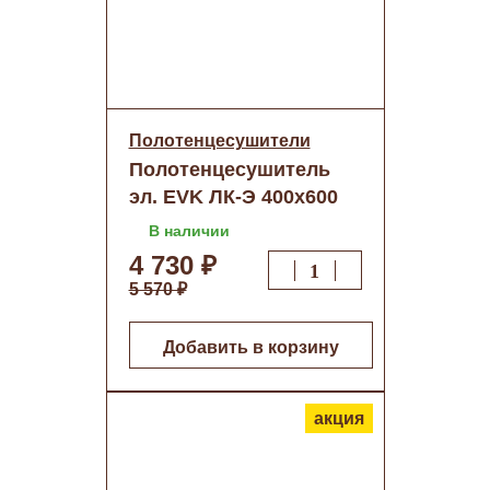
Полотенцесушители
Полотенцесушитель
эл. EVK ЛК-Э 400х600
прямые 4 перекл./
В наличии
кнопка о/н
4 730 ₽
5 570 ₽
Добавить в корзину
акция