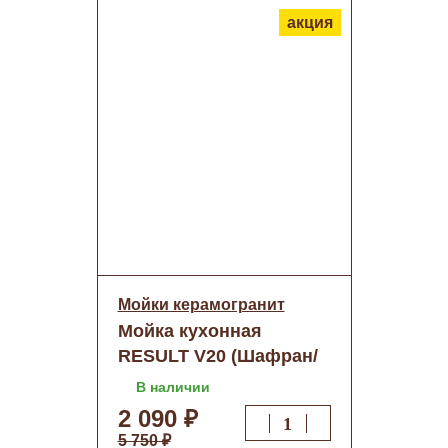
акция
Мойки керамогранит
Мойка кухонная
RESULT V20 (Шафран/
беж.)+сифон двойной
В наличии
(505х770) о/н
2 090 ₽
5 750 ₽