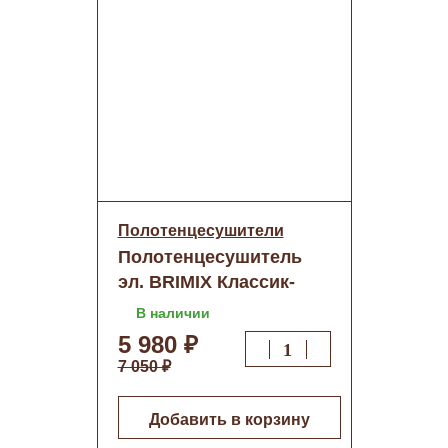
Полотенцесушители
Полотенцесушитель
эл. BRIMIX Классик-
Премиум-Дуга 700х530
В наличии
с сухим ТЭНом
5 980 ₽
нерж.сталь
7 050 ₽
80W(ВК109AW6s)о/н
Добавить в корзину