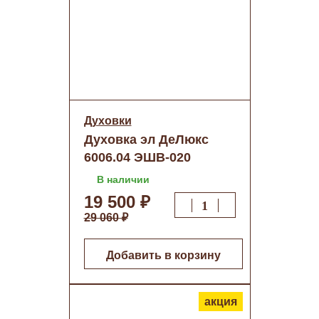
Духовки
Духовка эл ДеЛюкс
6006.04 ЭШВ-020
(белое стекло,сенсор)
В наличии
(встраиваемая) о/н
19 500 ₽
29 060 ₽
Добавить в корзину
акция