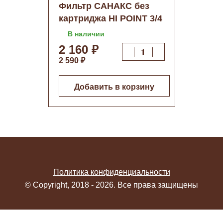
Фильтр САНАКС без
картриджа HI POINT 3/4
нерж.сталь (25720)
В наличии
2 160 ₽
2 590 ₽
Добавить в корзину
Политика конфиденциальности
© Copyright, 2018 - 2026. Все права защищены