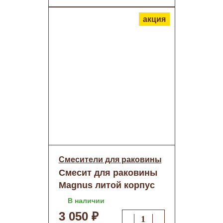
акция
Смесители для раковины
Смесит для раковины
Magnus литой корпус
Белый хром (8406) о/н
В наличии
3 050 ₽