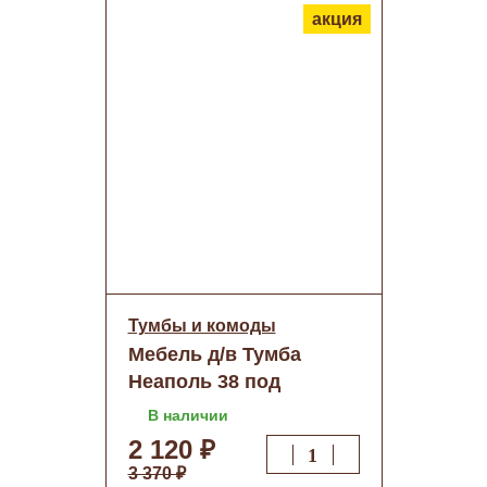
акция
Тумбы и комоды
Мебель д/в Тумба
Неаполь 38 под
стир.машину (Графит
В наличии
софт/1 дв.) петли
2 120 ₽
Справа о/н 38х85х42
3 370 ₽