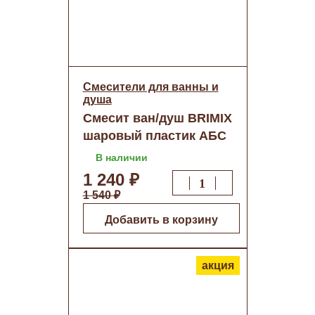
Смесители для ванны и
душа
Смесит ван/душ BRIMIX
шаровый пластик АБС
Белый (5943) о/н
В наличии
1 240 ₽
1 540 ₽
Добавить в корзину
акция