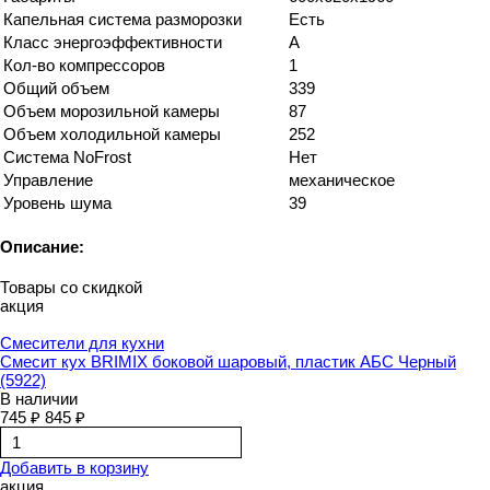
Капельная система разморозки
Есть
Класс энергоэффективности
А
Кол-во компрессоров
1
Общий объем
339
Объем морозильной камеры
87
Объем холодильной камеры
252
Система NoFrost
Нет
Управление
механическое
Уровень шума
39
Описание:
Товары со скидкой
акция
Смесители для кухни
Смесит кух BRIMIX боковой шаровый, пластик АБС Черный
(5922)
В наличии
745 ₽
845 ₽
Добавить в корзину
акция