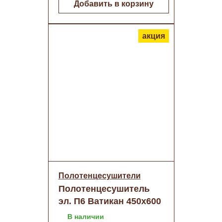
Добавить в корзину
акция
Полотенцесушители
Полотенцесушитель
эл. П6 Ватикан 450x600
(встр.диммер) RAL
В наличии