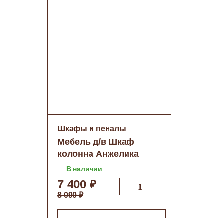
Шкафы и пеналы
Мебель д/в Шкаф
колонна Анжелика
360/1 (Белый) Размер:
В наличии
1910*360*310 о/н
7 400 ₽
8 090 ₽