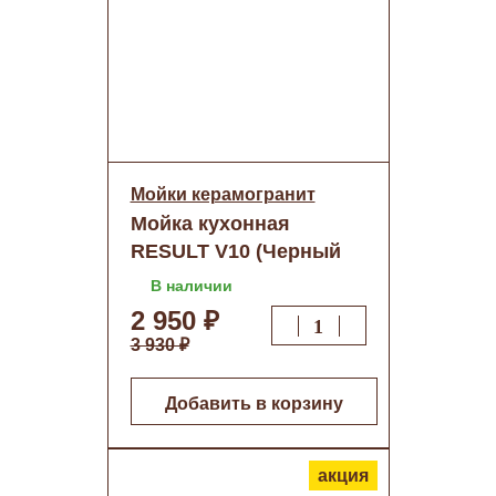
Мойки керамогранит
Мойка кухонная
RESULT V10 (Черный
блеск)+сифон
В наличии
(570х510) о/н
2 950 ₽
3 930 ₽
Добавить в корзину
акция