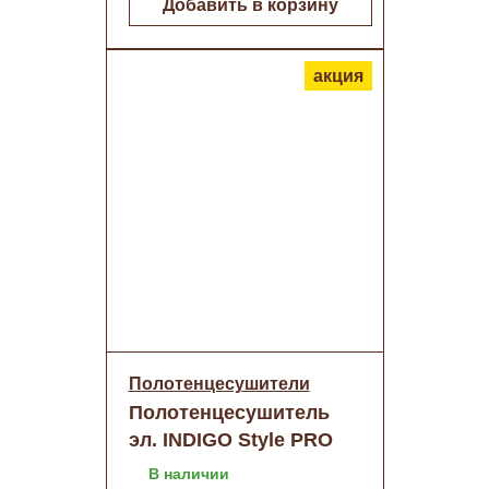
Добавить в корзину
акция
Полотенцесушители
Полотенцесушитель
эл. INDIGO Style PRO
120/10 Белый матовый
В наличии