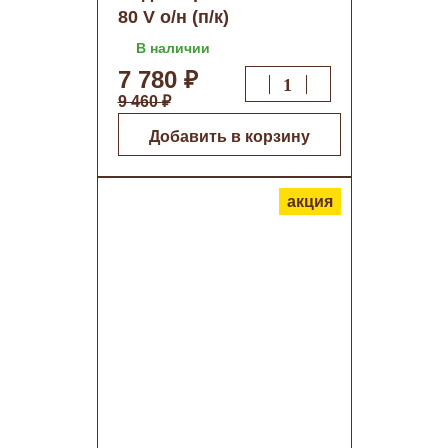
80 V о/н (п/к)
В наличии
7 780 ₽
9 460 ₽
Добавить в корзину
акция