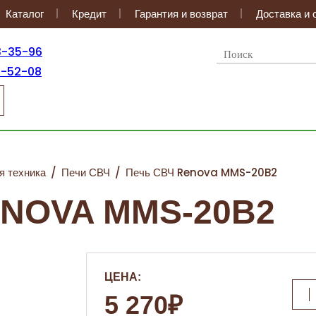
Каталог
Кредит
Гарантия и возврат
Доставка и 
3-35-96
2-52-08
я техника
/
Печи СВЧ
/
Печь СВЧ Renova MMS-20B2
NOVA MMS-20B2
ЦЕНА:
5 270₽