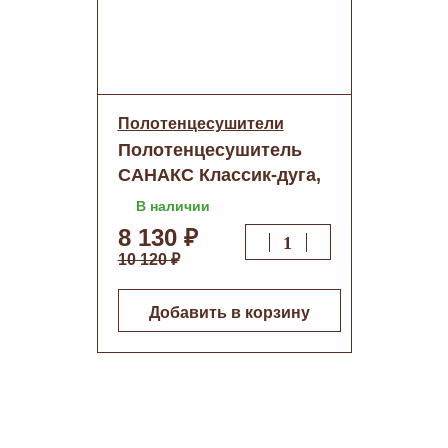
Полотенцесушители
Полотенцесушитель
САНАКС Классик-дуга,
500х800 труба 32х2мм
В наличии
нерж,Черная(к5080ч) о/
8 130 ₽
н
10 120 ₽
Добавить в корзину