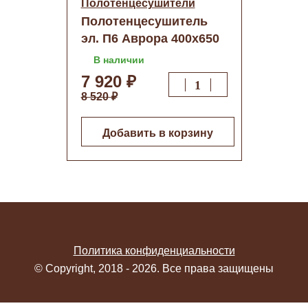
Полотенцесушители
Полотенцесушитель
эл. П6 Аврора 400х650
(quick touch)
В наличии
7 920 ₽
8 520 ₽
Добавить в корзину
Политика конфиденциальности
© Copyright, 2018 - 2026. Все права защищены