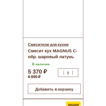
Смесители для кухни
Смесит кух MAGNUS С-
обр. шаровый латунь
Хром (8240) о/н
В наличии
5 370 ₽
6 690 ₽
Добавить в корзину
акция