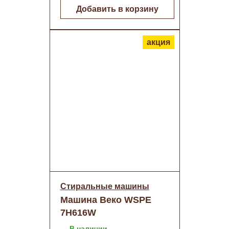
Добавить в корзину
акция
Стиральные машины
Машина Веко WSPE
7H616W
(двиг.инвертер) о/н
В наличии