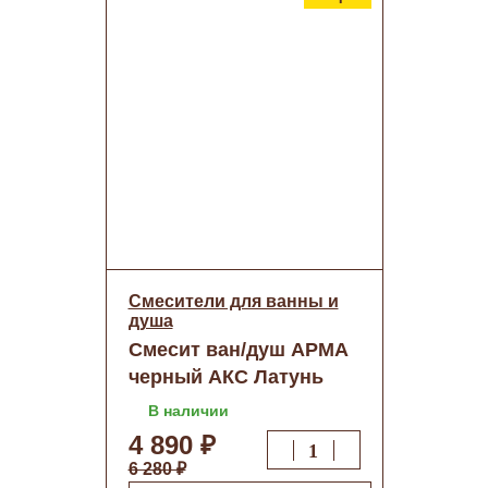
Смесители для ванны и
душа
Смесит ван/душ АРМА
черный АКС Латунь
(Santek) о/н
В наличии
4 890 ₽
6 280 ₽