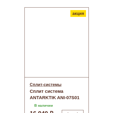
акция
Сплит-системы
Сплит система
ANTARKTIK ANI-07S01
(инвертор) о/н
В наличии