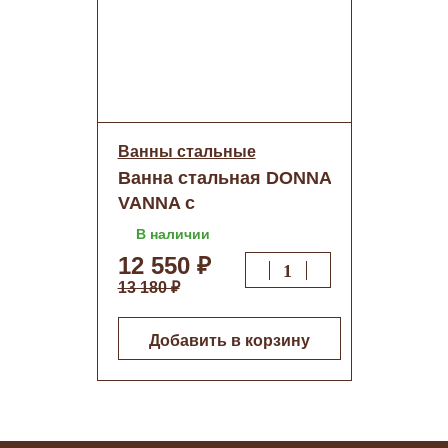
Ванны стальные
Ванна стальная DONNA
VANNA с
антибактериальным
В наличии
покрытием (без ранта)
12 550 ₽
1600х700х400 (Белая
13 180 ₽
орхидея) DV-63901 о/н
Добавить в корзину