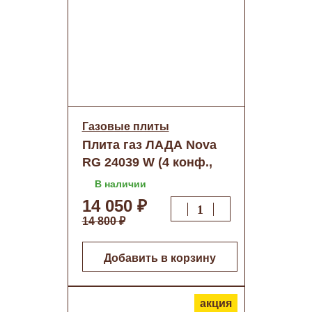
Газовые плиты
Плита газ ЛАДА Nova
RG 24039 W (4 конф.,
щиток, бел., г/к) 428 о/н
В наличии
14 050 ₽
14 800 ₽
Добавить в корзину
акция