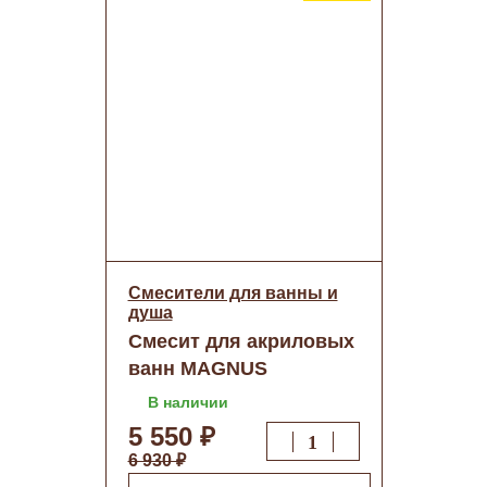
Смесители для ванны и
душа
Смесит для акриловых
ванн MAGNUS
шаровый нерж.сталь
В наличии
(9190) о/н
5 550 ₽
6 930 ₽