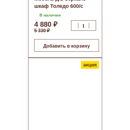
шкаф Толедо 600/с
(белый) Размер:
В наличии
800*610*175 о/н
4 880 ₽
5 330 ₽
Добавить в корзину
акция