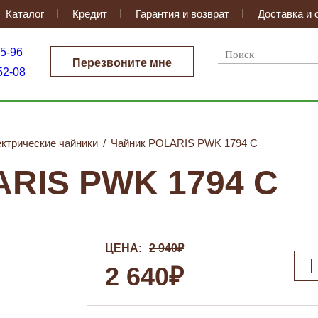
Каталог
Кредит
Гарантия и возврат
Доставка и 
35-96
Перезвоните мне
52-08
ктрические чайники
/
Чайник POLARIS PWK 1794 C
RIS PWK 1794 C
ЦЕНА:
2 940₽
2 640₽