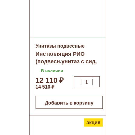
Унитазы подвесные
Инсталляция РИО
(подвесн.унитаз с сид,
МИКРОЛИФТ панель
В наличии
БЕЛАЯ)о/н
12 110 ₽
14 510 ₽
Добавить в корзину
акция