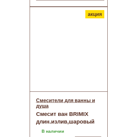
акция
Смесители для ванны и
душа
Смесит ван BRIMIX
длин.излив,шаровый
пластик АБС Черный
В наличии