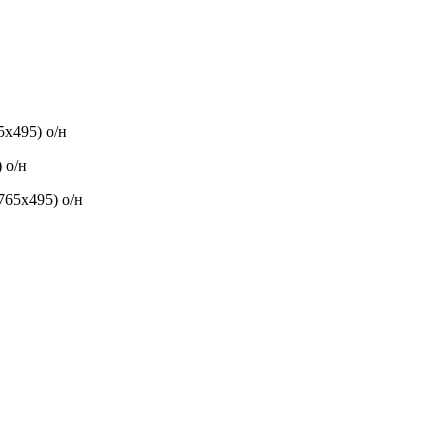
х495) о/н
 о/н