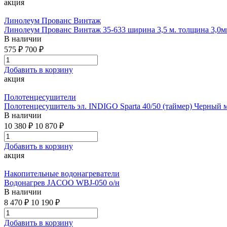
акция
Линолеум Прованс Винтаж
Линолеум Прованс Винтаж 35-633 ширина 3,5 м. толщина 3,0м
В наличии
575 ₽
700 ₽
Добавить в корзину
акция
Полотенцесушители
Полотенцесушитель эл. INDIGO Sparta 40/50 (таймер) Черный 
В наличии
10 380 ₽
10 870 ₽
Добавить в корзину
акция
Накопительные водонагреватели
Водонагрев JACOO WBJ-050 о/н
В наличии
8 470 ₽
10 190 ₽
Добавить в корзину