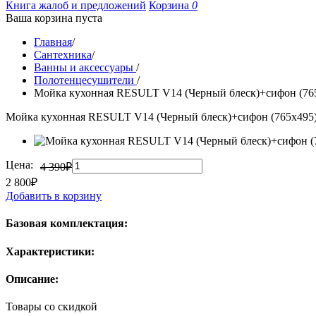
Книга жалоб и предложений
Корзина
0
Ваша корзина пуста
Главная
/
Сантехника
/
Ванны и аксессуары
/
Полотенцесушители
/
Мойка кухонная RESULT V14 (Черный блеск)+сифон (765
Мойка кухонная RESULT V14 (Черный блеск)+сифон (765х495)
Цена:
4 390₽
2 800₽
Добавить в корзину
Базовая комплектация:
Характеристики:
Описание:
Товары со скидкой