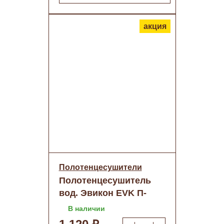
акция
Полотенцесушители
Полотенцесушитель
вод. Эвикон EVK П-
обр.1"(D нар.32мм)
В наличии
600х600 о/н