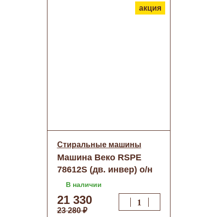
акция
Стиральные машины
Машина Веко RSPE
78612S (дв. инвер) о/н
В наличии
21 330
23 280 ₽