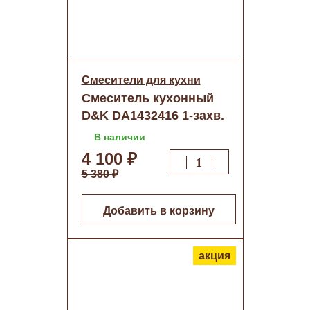
Смесители для кухни
Смеситель кухонный
D&K DA1432416 1-захв.
белая эмаль+хром о/н
В наличии
4 100 ₽
5 380 ₽
Добавить в корзину
акция