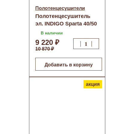
Полотенцесушители
Полотенцесушитель
эл. INDIGO Sparta 40/50
(таймер) Белый
В наличии
матовый о/н
9 220 ₽
10 870 ₽
Добавить в корзину
акция