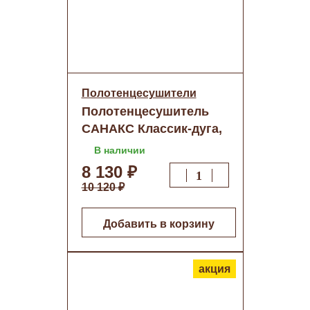
Полотенцесушители
Полотенцесушитель
САНАКС Классик-дуга,
500х800 труба 32х2мм
В наличии
нерж,Черная(к5080ч) о/
8 130 ₽
н
10 120 ₽
Добавить в корзину
акция