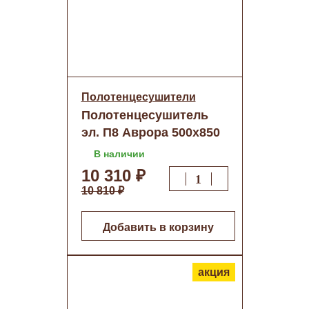
Полотенцесушители
Полотенцесушитель
эл. П8 Аврора 500х850
(quick touch)
В наличии
10 310 ₽
10 810 ₽
Добавить в корзину
акция