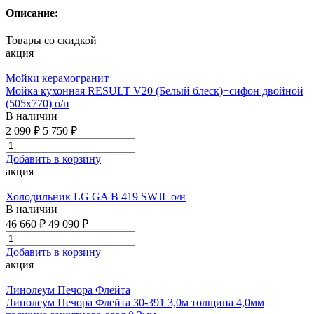
Описание:
Товары со скидкой
акция
Мойки керамогранит
Мойка кухонная RESULT V20 (Белый блеск)+сифон двойной
(505х770) о/н
В наличии
2 090 ₽
5 750 ₽
Добавить в корзину
акция
Холодильник LG GA B 419 SWJL о/н
В наличии
46 660 ₽
49 090 ₽
Добавить в корзину
акция
Линолеум Печора Флейта
Линолеум Печора Флейта 30-391 3,0м толщина 4,0мм