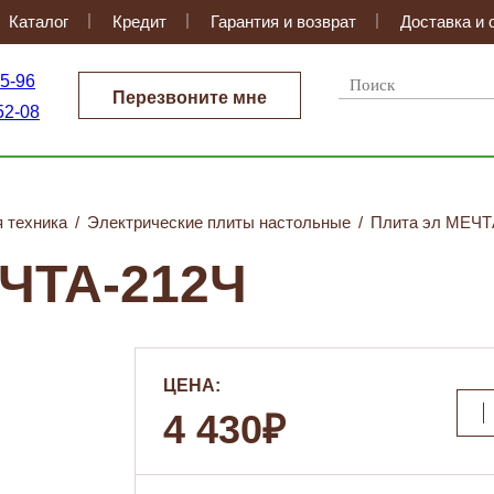
Каталог
Кредит
Гарантия и возврат
Доставка и 
35-96
Перезвоните мне
52-08
я техника
/
Электрические плиты настольные
/
Плита эл МЕЧТ
ЧТА-212Ч
ЦЕНА:
4 430₽