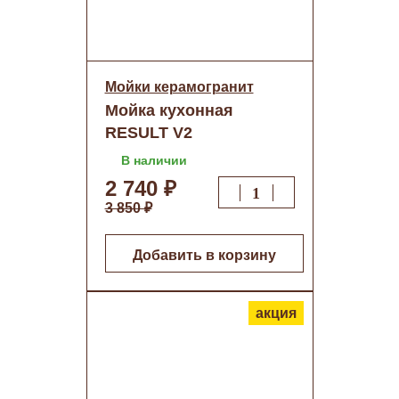
Мойки керамогранит
Мойка кухонная
RESULT V2
(Черный)+сифон (d
В наличии
495) о/н
2 740 ₽
3 850 ₽
Добавить в корзину
акция