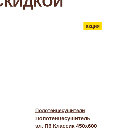
СКИДКОЙ
акция
Полотенцесушители
Полотенцесушитель
эл. П6 Классик 450x600
(встр.диммер) RAL