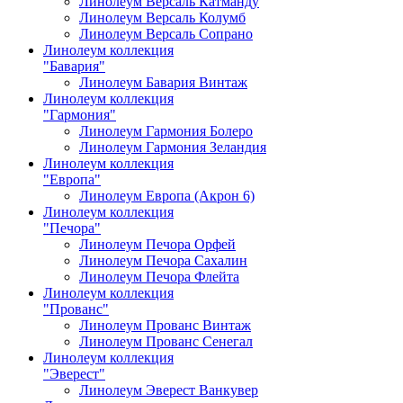
Линолеум Версаль Катманду
Линолеум Версаль Колумб
Линолеум Версаль Сопрано
Линолеум коллекция
"Бавария"
Линолеум Бавария Винтаж
Линолеум коллекция
"Гармония"
Линолеум Гармония Болеро
Линолеум Гармония Зеландия
Линолеум коллекция
"Европа"
Линолеум Европа (Акрон 6)
Линолеум коллекция
"Печора"
Линолеум Печора Орфей
Линолеум Печора Сахалин
Линолеум Печора Флейта
Линолеум коллекция
"Прованс"
Линолеум Прованс Винтаж
Линолеум Прованс Сенегал
Линолеум коллекция
"Эверест"
Линолеум Эверест Ванкувер