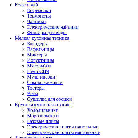
Кофе и чай
Кофемолки
Термопоты
Чайники
Электрические чайники
Фильтры для воды
Мелкая кухонная техника
Блендеры
Вафельницы
Миксеры
Йогуртницы
Мясорубки
Печи СВЧ
Мультиварки
Соковыжималки
Тостеры
Весы
Сушилка для овощей
Крупная кухонная техника
Холодильники
Морозильники
Газовые плиты
Электрические плиты напольные
Электрические плиты настольные
Техника для дома