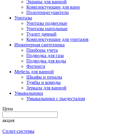
Экраны для ванной
Комплектующие для ванн
Полотенцесушители
Унитазы
Унитазы подвесные
Унитазы напольные
Туалет дачный
Комплектующие для унитазов
Инженерная сантехника
Приборы учета
Подводка для газа
Подводка для воды
Фитинги
Мебель для ванной
Шкафы и пеналы
Тумбы и комоды
Зеркала для ванной
Умывальники
Умывальники с пьедесталом
Цена
акция
Сплит-системы