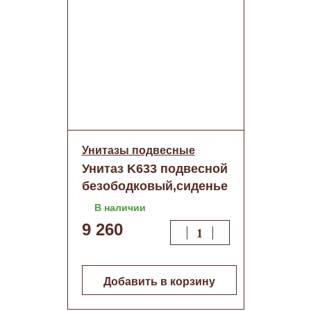
Унитазы подвесные
Унитаз K633 подвесной
безободковый,сиденье
тонкое ДП
В наличии
9 260
Добавить в корзину