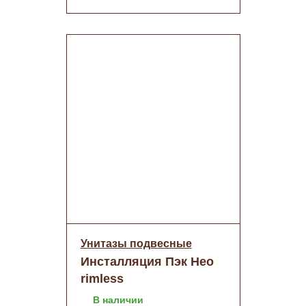
Унитазы подвесные
Инсталляция Пэк Нео
rimless
(подвес.безобод. с
В наличии