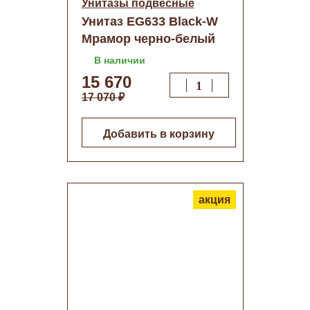
Унитазы подвесные
Унитаз EG633 Black-W
Мрамор черно-белый
подвесной,
В наличии
безободковый,
15 670
сиденье ДП SLIM
17 070 ₽
Добавить в корзину
акция