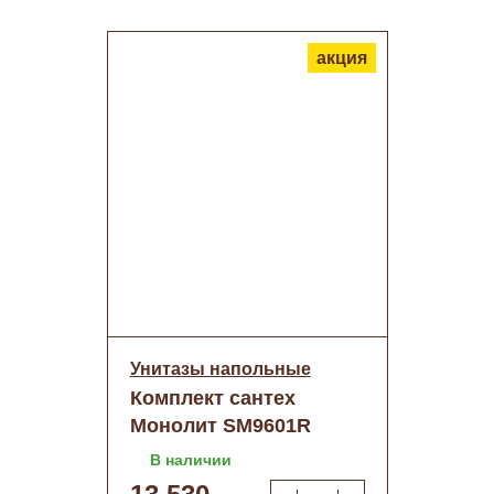
акция
Унитазы напольные
Комплект сантех
Монолит SM9601R
тонкое сиденье (с
В наличии
гофрой и подводкой)