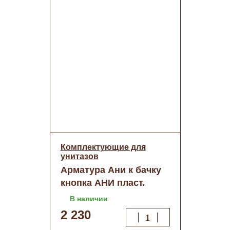
Комплектующие для
унитазов
Арматура Ани к бачку
кнопка АНИ пласт.
хром нижн.подв.
В наличии
WC8520C (520507)
2 230