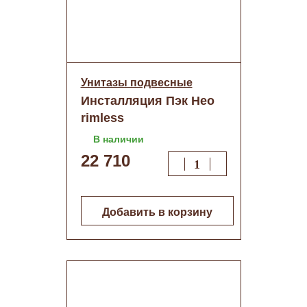
Унитазы подвесные
Инсталляция Пэк Нео
rimless
(подвес.безобод. с
В наличии
сид.,панель Хром
22 710
глянец)
Добавить в корзину