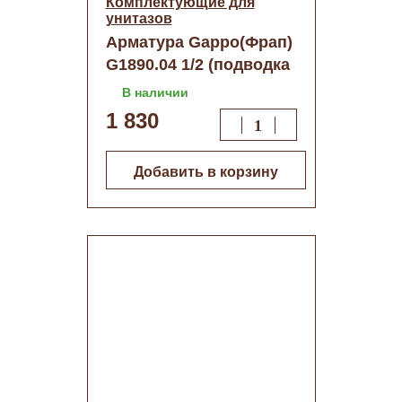
Комплектующие для
унитазов
Арматура Gappo(Фрап)
G1890.04 1/2 (подводка
бок. и нижн.)
В наличии
1 830
Добавить в корзину