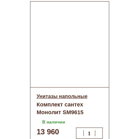
Унитазы напольные
Комплект сантех
Монолит SM9615
безободковый,
В наличии
сиденье ДП (с гофрой
13 960
и подводкой)