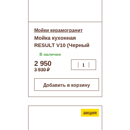
Мойки керамогранит
Мойка кухонная
RESULT V10 (Черный
блеск)+сифон
В наличии
(570х510) о/н
2 950
3 930 ₽
Добавить в корзину
акция