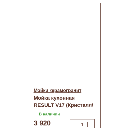
Мойки керамогранит
Мойка кухонная
RESULT V17 (Кристалл/
молоч)+сифон
В наличии
(500х660)
3 920