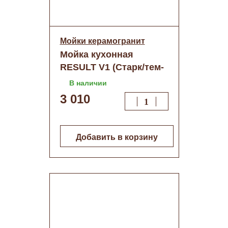
Мойки керамогранит
Мойка кухонная
RESULT V1 (Старк/тем-
серая)+сифон (d
В наличии
500мм)
3 010
Добавить в корзину