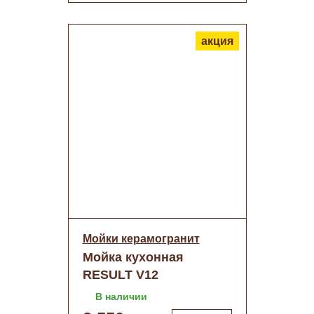
акция
Мойки керамогранит
Мойка кухонная
RESULT V12
(Черный)+сифон
В наличии
(750х510)о/н