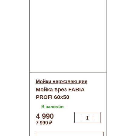
Мойки нержавеющие
Мойка врез FABIA
PROFI 60х50
Левая+Правая
В наличии
3,0х0,8мм гл.200мм
4 990
+сиф.с перел.+корз.
7 990 ₽
(60503LR)о/н