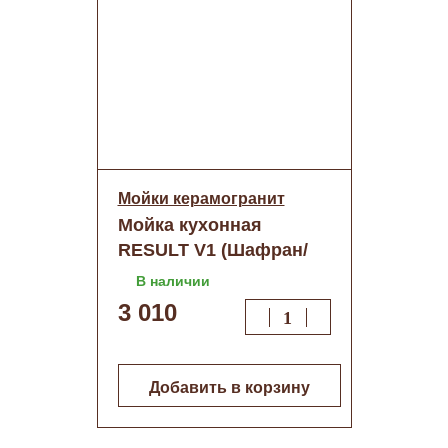
Мойки керамогранит
Мойка кухонная
RESULT V1 (Шафран/
беж.)+сифон (d 500мм)
В наличии
3 010
Добавить в корзину