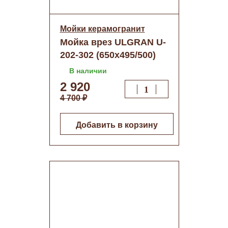
Мойки керамогранит
Мойка врез ULGRAN U-
202-302 (650х495/500)
песочная + сифон о/н
В наличии
2 920
4 700 ₽
Добавить в корзину