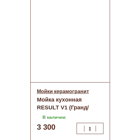
Мойки керамогранит
Мойка кухонная
RESULT V1 (Гранд/
черн.крап)+сифон (d
В наличии
500мм)
3 300