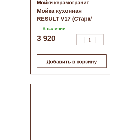
Мойки керамогранит
Мойка кухонная
RESULT V17 (Старк/
тем-серая)+сифон
В наличии
(500х660)
3 920
Добавить в корзину