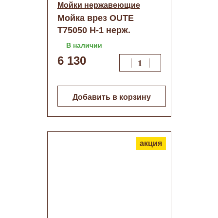
Мойки нержавеющие
Мойка врез OUTE
T75050 Н-1 нерж.
графит декор 50/50
В наличии
6 130
Добавить в корзину
акция