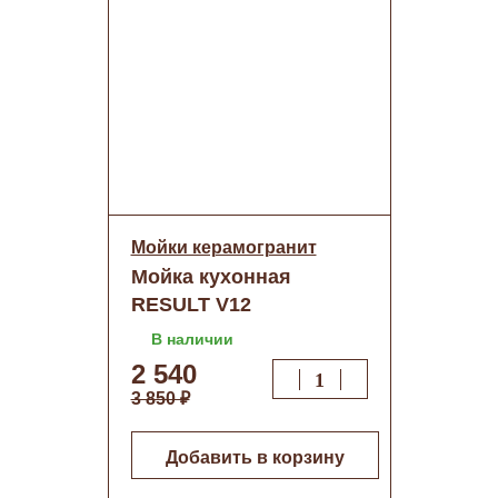
Мойки керамогранит
Мойка кухонная
RESULT V12
(Белый)+сифон
В наличии
(750х510) о/н
2 540
3 850 ₽
Добавить в корзину