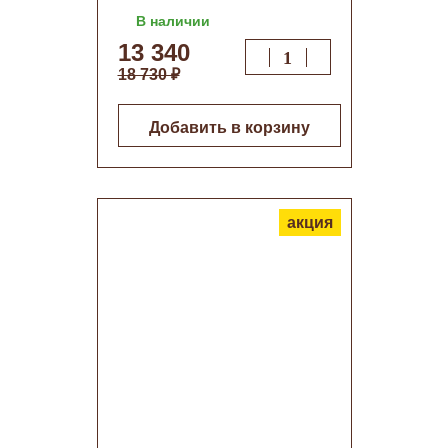
стекло 8мм нерж.сталь
В наличии
гл.
13 340
200мм+квадр.сифон+корзина
18 730 ₽
(9502)о/н
Добавить в корзину
акция