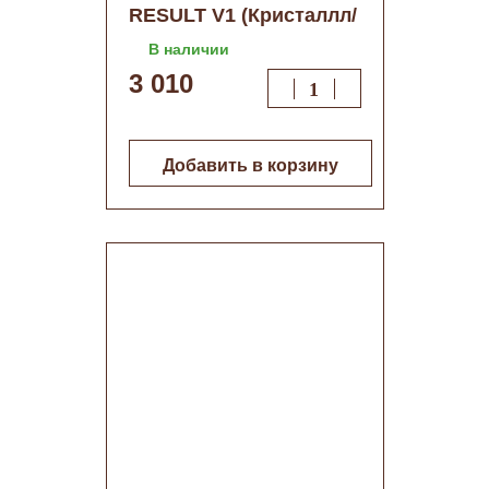
RESULT V1 (Кристаллл/
молоч)+сифон (d
В наличии
500мм)
3 010
Добавить в корзину