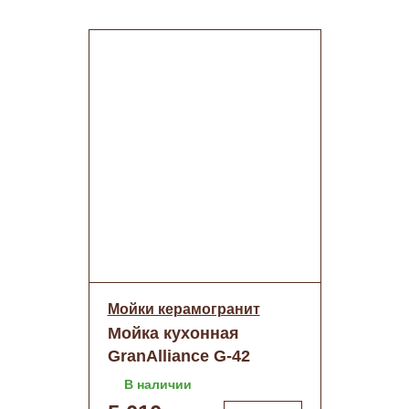
Мойки керамогранит
Мойка кухонная
GranAlliance G-42
серый+сифон
В наличии
(500х770)