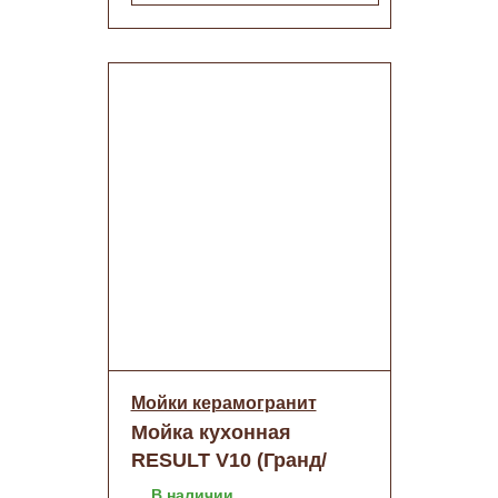
Мойки керамогранит
Мойка кухонная
RESULT V10 (Гранд/
черн.крап)+сифон
В наличии