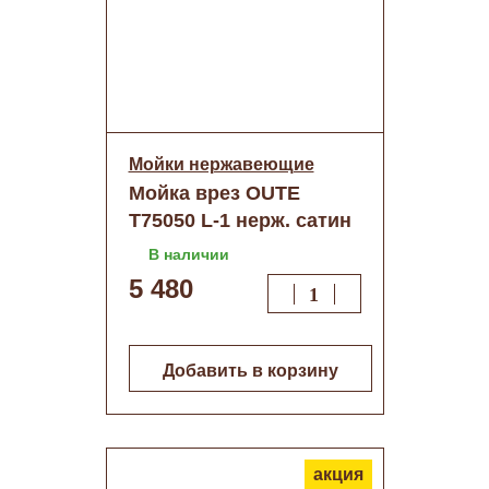
Мойки нержавеющие
Мойка врез OUTE
T75050 L-1 нерж. сатин
декор 50/50
В наличии
5 480
Добавить в корзину
акция